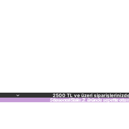
2500 TL ve üzeri siparişlerinizd
Seasonal Sale: 2. üründe sepette oto
Seasonal Sale: 2. üründe sepette otom