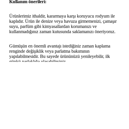
Kullanım önerileri:
Ürünlerimiz ithaldir, kararmaya karşı koruyucu rodyum ile
kaplıdır. Ürün ile denize veya havuza girmemenizi, çamaşır
suyu, parfüm gibi kimyasallardan korumanızı ve
kullanmadığınız zaman kutusunda saklamanızı öneriyoruz.
Gümüşün en önemli avantajı istediğiniz zaman kaplama
renginde değişiklik veya parlatma bakımının
yapılabilmesidir. Bu sayede ürününüzü yenileyebilir, ilk
günkü parlaklığa ulaşabilirsiniz
pete ekle