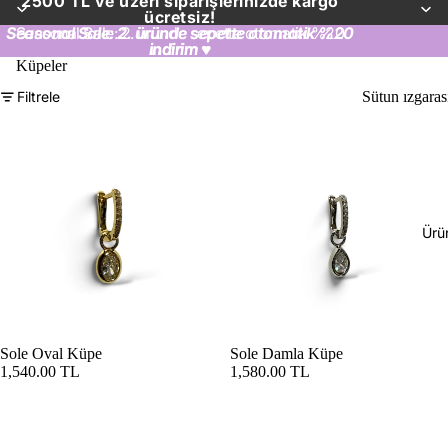
2500 TL ve üzeri siparişlerinizde kargo
ücretsiz!
Seasonal Sale: 2. üründe sepette otomatik %20
Seasonal Sale: 2. üründe sepette otomatik %20
indirim
indirim ♥
♥
Küpeler
Filtrele
Sütun ızgaras
Ürü
Sole Oval Küpe
Sole Damla Küpe
1,540.00 TL
1,580.00 TL