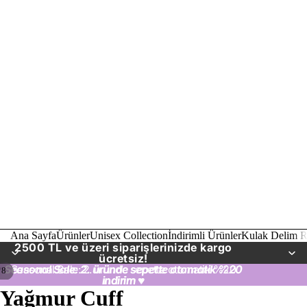
Ana Sayfa
Ürünler
Unisex Collection
İndirimli Ürünler
Kulak Delim R
2500 TL ve üzeri siparişlerinizde kargo
ücretsiz!
Seasonal Sale: 2. üründe sepette otomatik %20
Seasonal Sale: 2. üründe sepette otomatik %20
/
8
indirim
indirim ♥
♥
Yağmur Cuff