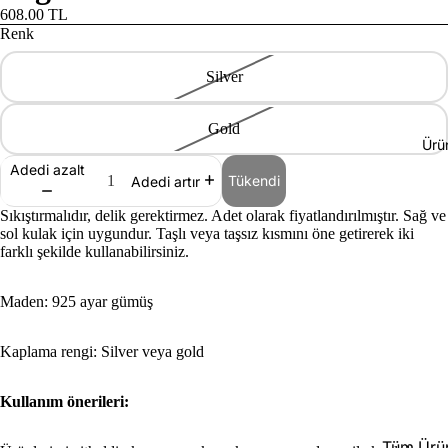
608.00 TL
Renk
Silver
Gold
Ürü
Adedi azalt
Tükendi
Adedi artır
Sıkıştırmalıdır, delik gerektirmez. Adet olarak fiyatlandırılmıştır. Sağ ve
sol kulak için uygundur. Taşlı veya taşsız kısmını öne getirerek iki
farklı şekilde kullanabilirsiniz.
Maden: 925 ayar gümüş
Kaplama rengi: Silver veya gold
Kullanım önerileri:
Tüm Ürün