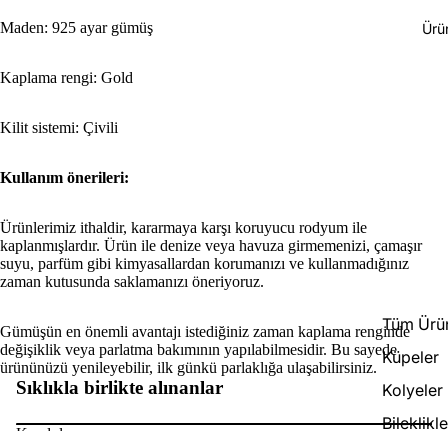
Maden: 925 ayar gümüş
Ürü
Kaplama rengi: Gold
Kilit sistemi: Çivili
Kullanım önerileri:
Ürünlerimiz ithaldir, kararmaya karşı koruyucu rodyum ile
kaplanmışlardır. Ürün ile denize veya havuza girmemenizi, çamaşır
suyu, parfüm gibi kimyasallardan korumanızı ve kullanmadığınız
zaman kutusunda saklamanızı öneriyoruz.
Tüm Ürün
Gümüşün en önemli avantajı istediğiniz zaman kaplama renginde
değişiklik veya parlatma bakımının yapılabilmesidir. Bu sayede
Küpeler
Para iade politikası
ürününüzü yenileyebilir, ilk günkü parlaklığa ulaşabilirsiniz.
Sıklıkla birlikte alınanlar
Kolyeler
Gizlilik politikası
Hizmet şartları
Bileklikle
Kaydol
Kargo politikası