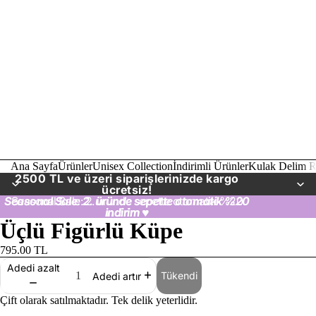
Ana Sayfa
Ürünler
Unisex Collection
İndirimli Ürünler
Kulak Delim R
2500 TL ve üzeri siparişlerinizde kargo
ücretsiz!
Seasonal Sale: 2. üründe sepette otomatik %20
Seasonal Sale: 2. üründe sepette otomatik %20
indirim
indirim ♥
♥
Üçlü Figürlü Küpe
795.00 TL
Adedi azalt
Tükendi
Adedi artır
Çift olarak satılmaktadır. Tek delik yeterlidir.