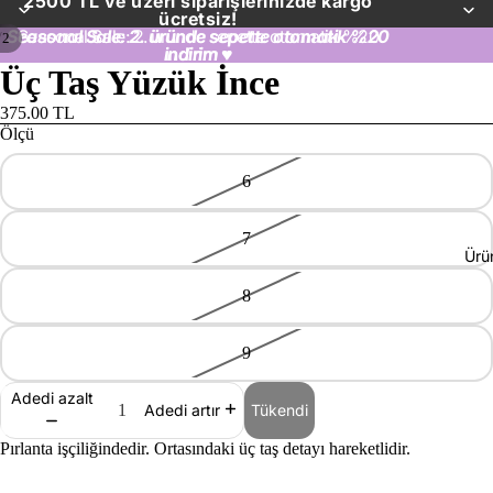
2500 TL ve üzeri siparişlerinizde kargo
ücretsiz!
Seasonal Sale: 2. üründe sepette otomatik %20
Seasonal Sale: 2. üründe sepette otomatik %20
/
2
indirim
indirim ♥
♥
Üç Taş Yüzük İnce
375.00 TL
Ölçü
6
7
Ürü
8
9
Adedi azalt
Tükendi
Adedi artır
Pırlanta işçiliğindedir.
Ortasındaki üç taş detayı hareketlidir.