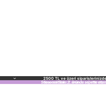
2500 TL ve üzeri siparişlerinizd
Seasonal Sale: 2. üründe sepette oto
Seasonal Sale: 2. üründe sepette otom