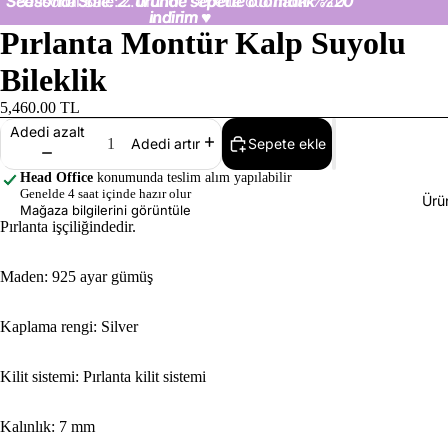
Seasonal Sale: 2. üründe sepette otomatik %20
Seasonal Sale: 2. üründe sepette otomatik %20
indirim
indirim ♥
♥
Pırlanta Montür Kalp Suyolu
Bileklik
5,460.00 TL
Adedi azalt
Sepete ekle
Adedi artır
Head Office
konumunda teslim alım yapılabilir
Genelde 4 saat içinde hazır olur
Ürü
Mağaza bilgilerini görüntüle
Pırlanta işçiliğindedir.
Maden: 925 ayar gümüş
Kaplama rengi: Silver
Kilit sistemi: Pırlanta kilit sistemi
Kalınlık: 7 mm