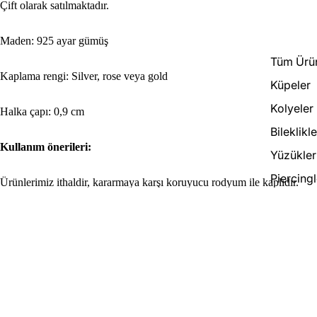
Çift olarak satılmaktadır.
Maden: 925 ayar gümüş
Tüm Ürün
Kaplama rengi: Silver, rose veya gold
Küpeler
Kolyeler
Halka çapı: 0,9 cm
Bileklikle
Kullanım önerileri:
Yüzükler
Piercingl
Ürünlerimiz ithaldir, kararmaya karşı koruyucu rodyum ile kaplıdır.
Ürün ile denize veya havuza girmemenizi, çamaşır suyu, parfüm gibi
Şahmera
kimyasallardan korumanızı ve kullanmadığınız zaman kutusunda
saklamanızı öneriyoruz.
Kıkırdak
1,050.00 TL
Takı Kutu
Gümüşün en önemli avantajı istediğiniz zaman kaplama renginde
değişiklik veya parlatma bakımının yapılabilmesidir. Bu sayede
Para iade politikası
ürününüzü yenileyebilir, ilk günkü parlaklığa ulaşabilirsiniz.
Sıklıkla birlikte alınanlar
Gizlilik politikası
Hizmet şartları