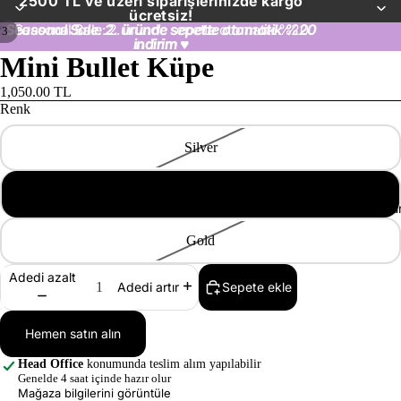
2500 TL ve üzeri siparişlerinizde kargo
ücretsiz!
Seasonal Sale: 2. üründe sepette otomatik %20
Seasonal Sale: 2. üründe sepette otomatik %20
/
3
indirim
indirim ♥
♥
Mini Bullet Küpe
1,050.00 TL
Renk
Silver
Rose
Ürü
Gold
Adedi azalt
Sepete ekle
Adedi artır
Hemen satın alın
Head Office
konumunda teslim alım yapılabilir
Genelde 4 saat içinde hazır olur
Mağaza bilgilerini görüntüle