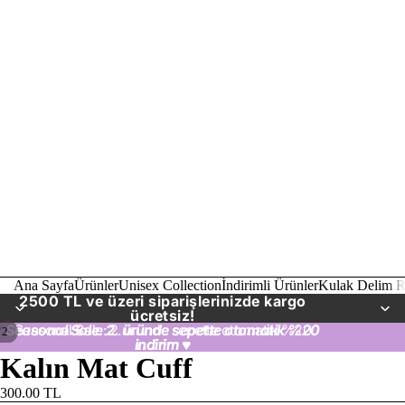
Ana Sayfa
Ürünler
Unisex Collection
İndirimli Ürünler
Kulak Delim R
2500 TL ve üzeri siparişlerinizde kargo
ücretsiz!
Seasonal Sale: 2. üründe sepette otomatik %20
Seasonal Sale: 2. üründe sepette otomatik %20
/
2
indirim
indirim ♥
♥
Kalın Mat Cuff
300.00 TL