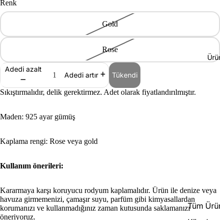
Renk
Gold
Rose
Ürü
Adedi azalt
Tükendi
Adedi artır
Sıkıştırmalıdır, delik gerektirmez. Adet olarak fiyatlandırılmıştır.
Maden: 925 ayar gümüş
Kaplama rengi: Rose veya gold
Kullanım önerileri:
Kararmaya karşı koruyucu rodyum kaplamalıdır. Ürün ile denize veya
havuza girmemenizi, çamaşır suyu, parfüm gibi kimyasallardan
Tüm Ürün
korumanızı ve kullanmadığınız zaman kutusunda saklamanızı
öneriyoruz.