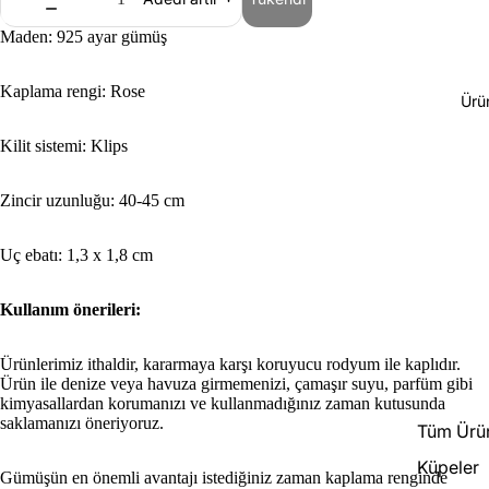
Maden: 925 ayar gümüş
Kaplama rengi: Rose
Ürü
Kilit sistemi: Klips
Zincir uzunluğu: 40-45 cm
Uç ebatı: 1,3 x 1,8 cm
Kullanım önerileri:
Ürünlerimiz ithaldir, kararmaya karşı koruyucu rodyum ile kaplıdır.
Ürün ile denize veya havuza girmemenizi, çamaşır suyu, parfüm gibi
kimyasallardan korumanızı ve kullanmadığınız zaman kutusunda
saklamanızı öneriyoruz.
Tüm Ürün
Küpeler
Gümüşün en önemli avantajı istediğiniz zaman kaplama renginde