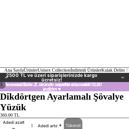
Ana Sayfa
Ürünler
Unisex Collection
İndirimli Ürünler
Kulak Delim R
2500 TL ve üzeri siparişlerinizde kargo
ücretsiz!
Seasonal Sale: 2. üründe sepette otomatik %20
Seasonal Sale: 2. üründe sepette otomatik %20
/
3
indirim
indirim ♥
♥
Dikdörtgen Ayarlamalı Şövalye
Yüzük
360.00 TL
Adedi azalt
Tükendi
Adedi artır