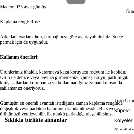
Maden: 925 ayar gümüş
Ürü
Kaplama rengi: Rose
Arkadan ayarlamalıdır, parmağınıza göre ayarlayabilirsiniz. Serçe
parmak için de uygundur.
Kullanım önerileri:
Ürünlerimiz ithaldir, kararmaya karşı koruyucu rodyum ile kaplıdır.
Ürün ile denize veya havuza girmemenizi, çamaşır suyu, parfüm gibi
kimyasallardan korumanızı ve kullanmadığınız zaman kutusunda
saklamanızı öneriyoruz.
Tüm Ürün
Gümüşün en önemli avantajı istediğiniz zaman kaplama renginde
değişiklik veya parlatma bakımının yapılabilmesidir. Bu sayede
Küpeler
Para iade politikası
ürününüzü yenileyebilir, ilk günkü parlaklığa ulaşabilirsiniz.
Sıklıkla birlikte alınanlar
Kolyeler
Gizlilik politikası
Hizmet şartları
Bileklikle
Kaydol