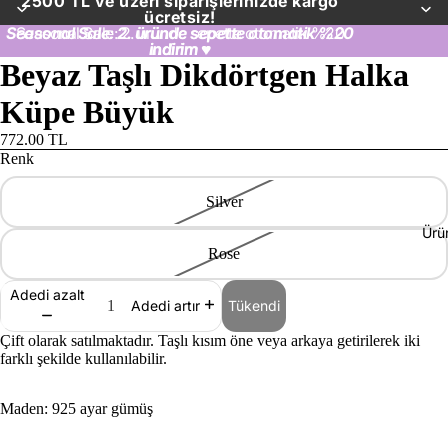
2500 TL ve üzeri siparişlerinizde kargo
ücretsiz!
Seasonal Sale: 2. üründe sepette otomatik %20
Seasonal Sale: 2. üründe sepette otomatik %20
indirim
indirim ♥
♥
Beyaz Taşlı Dikdörtgen Halka
Küpe Büyük
772.00 TL
Renk
Silver
Ürü
Rose
Adedi azalt
Tükendi
Adedi artır
Çift olarak satılmaktadır. Taşlı kısım öne veya arkaya getirilerek iki
farklı şekilde kullanılabilir.
Maden: 925 ayar gümüş