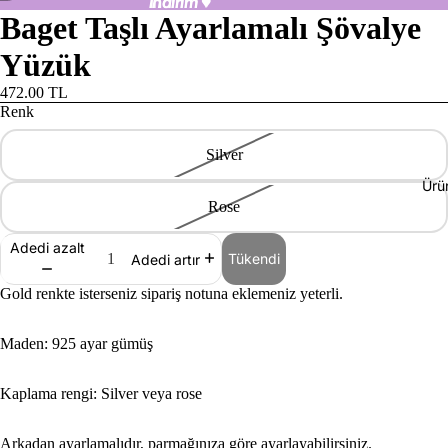
indirim
indirim ♥
♥
Baget Taşlı Ayarlamalı Şövalye
Yüzük
472.00 TL
Renk
Silver
Ürü
Rose
Adedi azalt
Tükendi
Adedi artır
Gold renkte isterseniz sipariş notuna eklemeniz yeterli.
Maden: 925 ayar gümüş
Kaplama rengi: Silver veya rose
Arkadan ayarlamalıdır, parmağınıza göre ayarlayabilirsiniz.