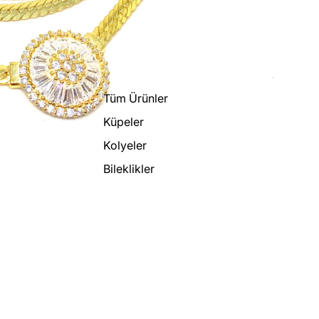
Tüm Ürünler
Küpeler
Kolyeler
Bileklikler
Yüzükler
Piercingler
Şahmeranlar
Para iade politikası
Kıkırdak
Gizlilik politikası
Küpeleri
Hizmet şartları
Takı Kutuları
Kargo politikası